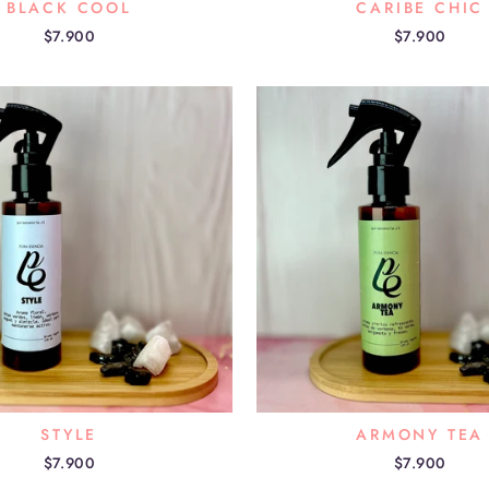
BLACK COOL
CARIBE CHIC
$7.900
$7.900
STYLE
ARMONY TEA
$7.900
$7.900