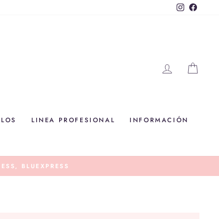
Instagram
Faceb
INGRESAR
CAR
ALOS
LINEA PROFESIONAL
INFORMACIÓN
LUEXPRESS