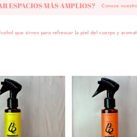
R ESPACIOS MÁS AMPLIOS?
Conoce nuestr
cohol que sirven para refrescar la piel del cuerpo y aroma