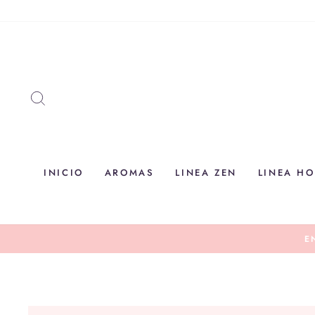
Ir
directamente
al
contenido
BUSCAR
INICIO
AROMAS
LINEA ZEN
LINEA H
ENVIOS A