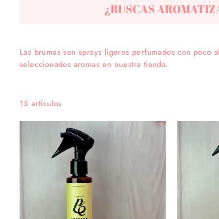
¿BUSCAS AROMATIZA
Las brumas son sprays ligeros perfumados con poco al
seleccionados aromas en nuestra tienda.
15 artículos