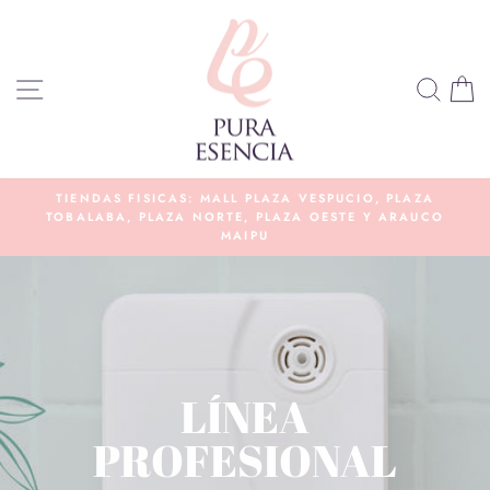
Ir
directamente
al
NAVEGACIÓN
BUS
C
contenido
E
TIENDAS FISICAS: MALL PLAZA VESPUCIO, PLAZA
TOBALABA, PLAZA NORTE, PLAZA OESTE Y ARAUCO
diapositivas
MAIPU
pausa
LÍNEA
PROFESIONAL