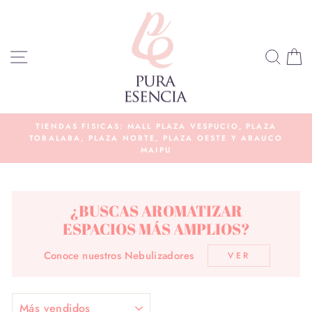
Ir
directamente
al
NAVEGACIÓN
BUS
C
contenido
E
TIENDAS FISICAS: MALL PLAZA VESPUCIO, PLAZA
TOBALABA, PLAZA NORTE, PLAZA OESTE Y ARAUCO
diapositivas
MAIPU
pausa
¿BUSCAS AROMATIZAR
ESPACIOS MÁS AMPLIOS?
Conoce nuestros Nebulizadores
VER
ORDENAR