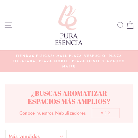
Ir
directamente
al
NAVEGACIÓN
BUS
C
contenido
E
TIENDAS FISICAS: MALL PLAZA VESPUCIO, PLAZA
TOBALABA, PLAZA NORTE, PLAZA OESTE Y ARAUCO
diapositivas
MAIPU
pausa
¿BUSCAS AROMATIZAR
ESPACIOS MÁS AMPLIOS?
Conoce nuestros Nebulizadores
VER
ORDENAR