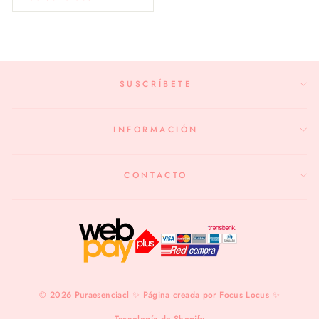
SUSCRÍBETE
INFORMACIÓN
CONTACTO
© 2026 Puraesenciacl ✨ Página creada por Focus Locus ✨