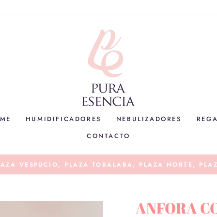
OME
HUMIDIFICADORES
NEBULIZADORES
REG
CONTACTO
ENVIOS A TODO CHILE A TRAVES DE STARKEN, CH
diapositivas
pausa
ANFORA C