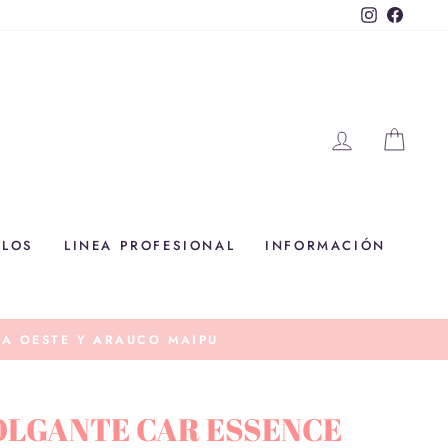
Instagram
Faceb
INGRESAR
CAR
ALOS
LINEA PROFESIONAL
INFORMACIÓN
ILEXPRESS, BLUEXPRESS
OLGANTE CAR ESSENCE