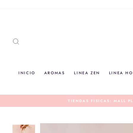
Ir
directamente
al
contenido
BUSCAR
INICIO
AROMAS
LINEA ZEN
LINEA H