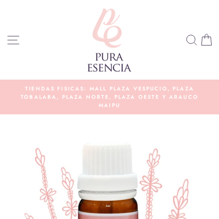
Ir
directamente
al
NAVEGACIÓN
BUS
C
contenido
E
TIENDAS FISICAS: MALL PLAZA VESPUCIO, PLAZA
TOBALABA, PLAZA NORTE, PLAZA OESTE Y ARAUCO
diapositivas
MAIPU
pausa