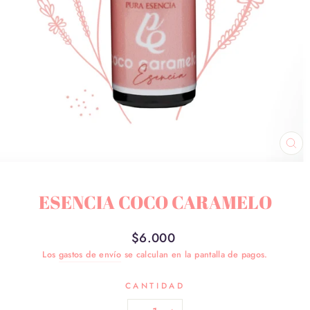
CE
(ES
ESENCIA COCO CARAMELO
Precio
$6.000
habitual
Los
gastos de envío
se calculan en la pantalla de pagos.
CANTIDAD