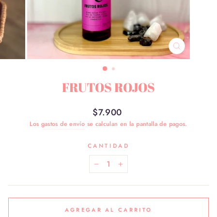
CERRAR
(ESC)
FRUTOS ROJOS
Precio
$7.900
habitual
Los
gastos de envío
se calculan en la pantalla de pagos.
CANTIDAD
−
+
AGREGAR AL CARRITO